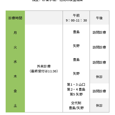
午前
午後
診療時間
9：00-11：30
豊島
訪問診療
月
矢野
火
訪問診療
豊島
水
訪問診療
外来診療
（最終受付は11:30）
矢野
木
休診
第1・3 山口
第2・4 豊島
金
訪問診療
第5 矢野
交代制
土
休診
豊島/矢野